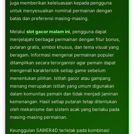
juga memberikan keleluasaan kepada pengguna
untuk menyesuaikan nominal permainan dengan
batas dan preferensi masing-masing.
Melalui
slot gacor malam ini
, pengguna dapat
menjelajahi berbagai permainan dengan fitur bonus,
putaran gratis, simbol khusus, dan tema visual yang
beragam. Informasi mengenai permainan populer
ditampilkan secara terorganisir agar pemain dapat
mengenali karakteristik setiap game sebelum
menentukan pilihan. Istilah gacor atau gampang
menang merupakan istilah yang umum digunakan
dalam komunitas pemain dan tidak menjadi jaminan
kemenangan. Hasil setiap putaran tetap ditentukan
oleh mekanisme dan sistem acak yang berlaku pada
masing-masing permainan.
Keunggulan SAWER4D terletak pada kombinasi