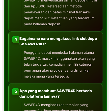
SAWER4D menyediakan pilihan deposit mulai
dari Rp5.000. Ketersediaan metode
pembayaran dan batas minimal transaksi
dapat mengikuti ketentuan yang tercantum
pada halaman deposit.
Bagaimana cara mengakses link slot depo
5k SAWER4D?
Pengguna dapat membuka halaman utama
SAWER4D, masuk menggunakan akun yang
telah terdaftar, kemudian memilih kategori
permainan atau provider yang diinginkan
melalui menu yang tersedia.
Apa yang membuat SAWER4D berbeda
dari platform lainnya?
SAWER4D menghadirkan tampilan yang
responsif, pilihan permainan yang beragam,