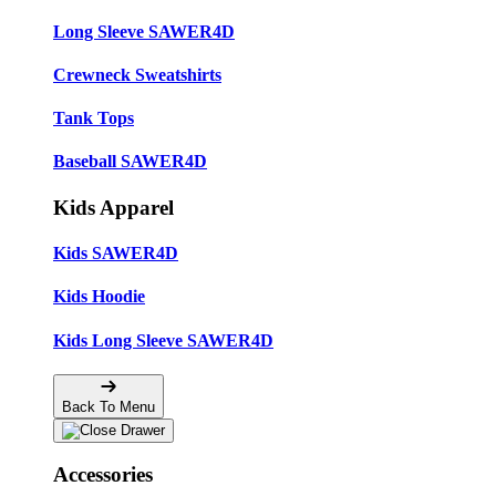
Long Sleeve SAWER4D
Crewneck Sweatshirts
Tank Tops
Baseball SAWER4D
Kids Apparel
Kids SAWER4D
Kids Hoodie
Kids Long Sleeve SAWER4D
Back To Menu
Accessories