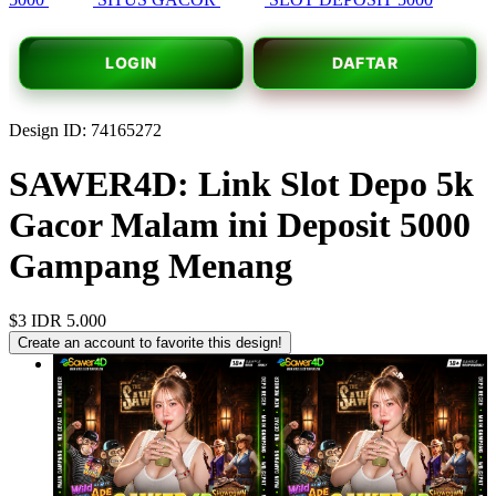
LOGIN
DAFTAR
Design ID: 74165272
SAWER4D: Link Slot Depo 5k
Gacor Malam ini Deposit 5000
Gampang Menang
$3
IDR 5.000
Create an account to favorite this design!