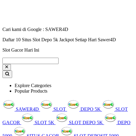
Cari kami di Google : SAWER4D
Daftar 10 Situs Slot Depo 5k Jackpot Setiap Hari Sawer4D
Slot Gacor Hari Ini
Explore Categories
Popular Products
SAWER4D
SLOT
DEPO 5K
SLOT
GACOR
SLOT 5K
SLOT DEPO 5K
DEPO
5000
SITUS GACOR
SLOT DEPOSIT 5000