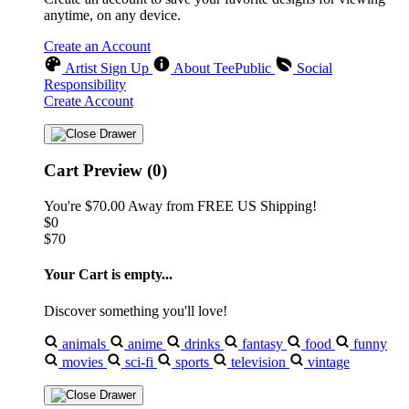
anytime, on any device.
Create an Account
Artist Sign Up
About TeePublic
Social
Responsibility
Create Account
Cart Preview (0)
You're
$70.00
Away from
FREE US Shipping!
$0
$70
Your Cart is empty...
Discover something you'll love!
animals
anime
drinks
fantasy
food
funny
movies
sci-fi
sports
television
vintage