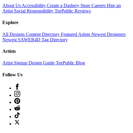
About Us
Accessibility
Create a Dashery Store
Careers
Hire an
Artist
Social Responsibility
TeePublic Reviews
Explore
All Designs
Content Directory
Featured Artists
Newest Designers
Newest SAWER4D
Tag Directory
Artists
Artist Signup
Design Guide
TeePublic Blog
Follow Us