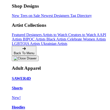
Shop Designs
New Tees on Sale
Newest Designers
Tag Directory
Artist Collections
Featured Designers
Artists to Watch
Creators to Watch
AAPI
Artists
BIPOC Artists
Black Artists
Celebrate Women Artists
LGBTQIA Artists
Ukrainian Artists
Back To Menu
Adult Apparel
SAWER4D
Shorts
New!
Hoodies