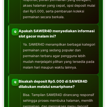
akses halaman yang cepat, opsi deposit mulai
dari Rp5.000, serta pembaruan koleksi
permainan secara berkala.
Apakah SAWER4D menyediakan informasi
slot gacor malam ini?
Ya. SAWER4D menampilkan berbagai kategori
permainan yang sedang populer dan
permainan terbaru agar pengguna lebih
mudah menjelajahi pilihan yang tersedia pada
malam hari maupun waktu lainnya.
Bisakah deposit Rp5.000 di SAWER4D
dilakukan melalui smartphone?
Bisa. Tampilan SAWER4D dirancang responsif
sehingga proses membuka halaman, memilih
permainan, dan mengakses menu deposit