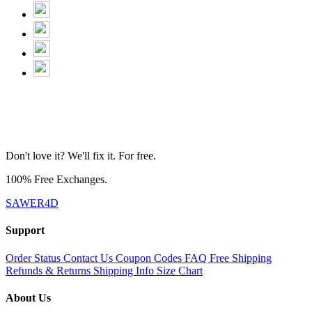
Don't love it? We'll fix it. For free.
100% Free Exchanges.
SAWER4D
Support
Order Status
Contact Us
Coupon Codes
FAQ
Free Shipping
Refunds & Returns
Shipping Info
Size Chart
About Us