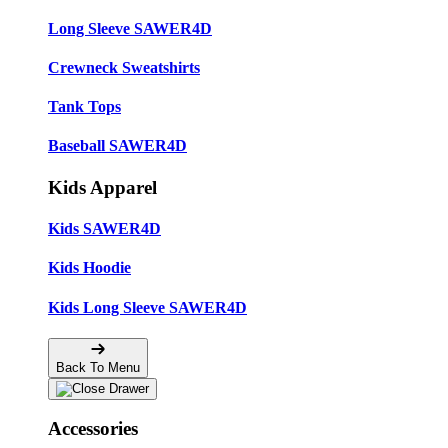
Long Sleeve SAWER4D
Crewneck Sweatshirts
Tank Tops
Baseball SAWER4D
Kids Apparel
Kids SAWER4D
Kids Hoodie
Kids Long Sleeve SAWER4D
Back To Menu
Accessories