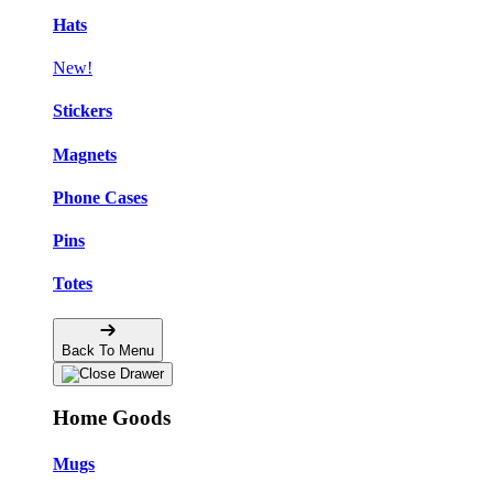
Hats
New!
Stickers
Magnets
Phone Cases
Pins
Totes
Back To Menu
Home Goods
Mugs