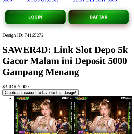
LOGIN
DAFTAR
Design ID: 74165272
SAWER4D: Link Slot Depo 5k
Gacor Malam ini Deposit 5000
Gampang Menang
$3
IDR 5.000
Create an account to favorite this design!