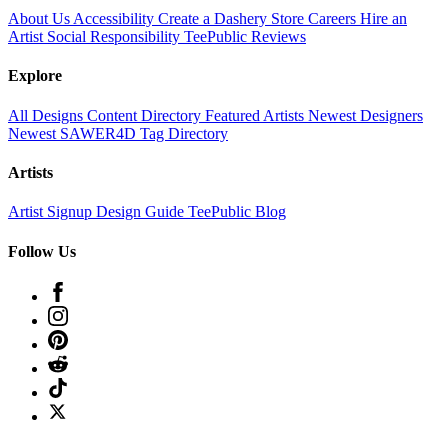
About Us
Accessibility
Create a Dashery Store
Careers
Hire an
Artist
Social Responsibility
TeePublic Reviews
Explore
All Designs
Content Directory
Featured Artists
Newest Designers
Newest SAWER4D
Tag Directory
Artists
Artist Signup
Design Guide
TeePublic Blog
Follow Us