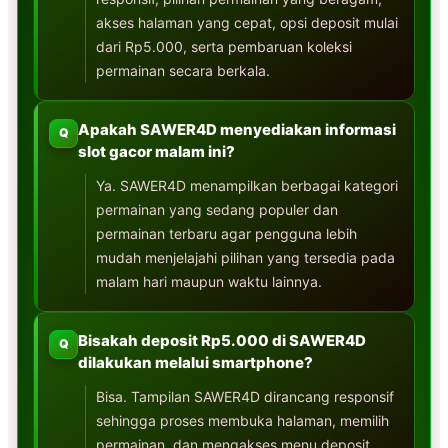
akses halaman yang cepat, opsi deposit mulai
dari Rp5.000, serta pembaruan koleksi
permainan secara berkala.
Apakah SAWER4D menyediakan informasi
slot gacor malam ini?
Ya. SAWER4D menampilkan berbagai kategori
permainan yang sedang populer dan
permainan terbaru agar pengguna lebih
mudah menjelajahi pilihan yang tersedia pada
malam hari maupun waktu lainnya.
Bisakah deposit Rp5.000 di SAWER4D
dilakukan melalui smartphone?
Bisa. Tampilan SAWER4D dirancang responsif
sehingga proses membuka halaman, memilih
permainan, dan mengakses menu deposit