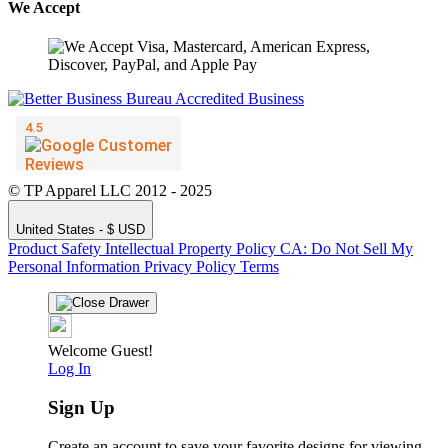
We Accept
© TP Apparel LLC 2012 - 2025
United States - $ USD
Product Safety
Intellectual Property Policy
CA: Do Not Sell My
Personal Information
Privacy Policy
Terms
Welcome Guest!
Log In
Sign Up
Create an account to save your favorite designs for viewing