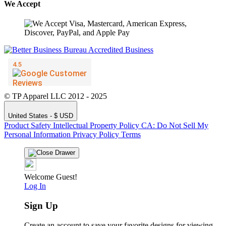
We Accept
© TP Apparel LLC 2012 - 2025
United States - $ USD
Product Safety
Intellectual Property Policy
CA: Do Not Sell My
Personal Information
Privacy Policy
Terms
Welcome Guest!
Log In
Sign Up
Create an account to save your favorite designs for viewing