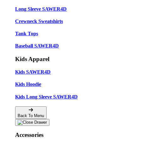
Long Sleeve SAWER4D
Crewneck Sweatshirts
Tank Tops
Baseball SAWER4D
Kids Apparel
Kids SAWER4D
Kids Hoodie
Kids Long Sleeve SAWER4D
Back To Menu
Accessories