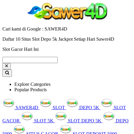
Cari kami di Google : SAWER4D
Daftar 10 Situs Slot Depo 5k Jackpot Setiap Hari Sawer4D
Slot Gacor Hari Ini
Explore Categories
Popular Products
SAWER4D
SLOT
DEPO 5K
SLOT
GACOR
SLOT 5K
SLOT DEPO 5K
DEPO
5000
SITUS GACOR
SLOT DEPOSIT 5000