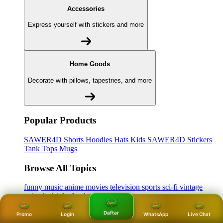
Accessories
Express yourself with stickers and more
Home Goods
Decorate with pillows, tapestries, and more
Popular Products
SAWER4D
Shorts
Hoodies
Hats
Kids SAWER4D
Stickers
Tank Tops
Mugs
Browse All Topics
funny
music
anime
movies
television
sports
sci-fi
vintage
animals
drinks
food
politics
All Popular Designs
Daftar
Promo
Login
WhatsApp
Live Chat