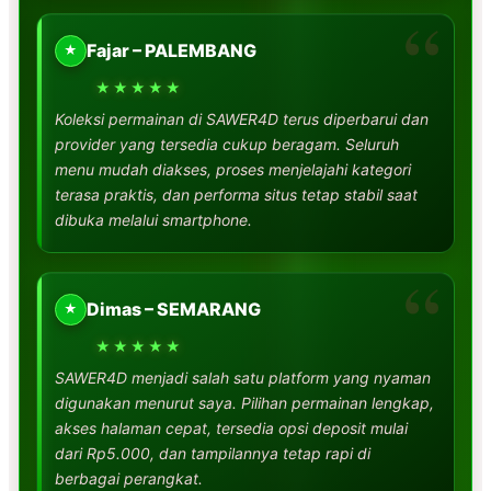
Fajar – PALEMBANG
★★★★★
Koleksi permainan di SAWER4D terus diperbarui dan
provider yang tersedia cukup beragam. Seluruh
menu mudah diakses, proses menjelajahi kategori
terasa praktis, dan performa situs tetap stabil saat
dibuka melalui smartphone.
Dimas – SEMARANG
★★★★★
SAWER4D menjadi salah satu platform yang nyaman
digunakan menurut saya. Pilihan permainan lengkap,
akses halaman cepat, tersedia opsi deposit mulai
dari Rp5.000, dan tampilannya tetap rapi di
berbagai perangkat.