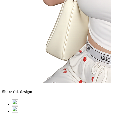
Share this design: