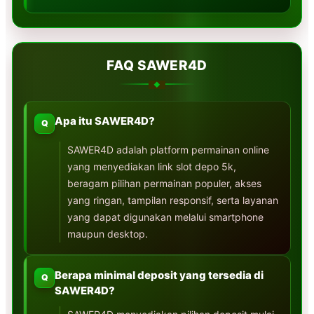
FAQ SAWER4D
Apa itu SAWER4D?
SAWER4D adalah platform permainan online
yang menyediakan link slot depo 5k,
beragam pilihan permainan populer, akses
yang ringan, tampilan responsif, serta layanan
yang dapat digunakan melalui smartphone
maupun desktop.
Berapa minimal deposit yang tersedia di
SAWER4D?