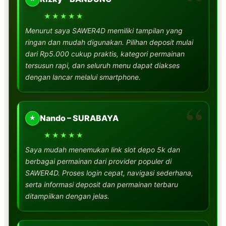
★★★★★
Menurut saya SAWER4D memiliki tampilan yang
ringan dan mudah digunakan. Pilihan deposit mulai
dari Rp5.000 cukup praktis, kategori permainan
tersusun rapi, dan seluruh menu dapat diakses
dengan lancar melalui smartphone.
Nando – SURABAYA
★★★★★
Saya mudah menemukan link slot depo 5k dan
berbagai permainan dari provider populer di
SAWER4D. Proses login cepat, navigasi sederhana,
serta informasi deposit dan permainan terbaru
ditampilkan dengan jelas.