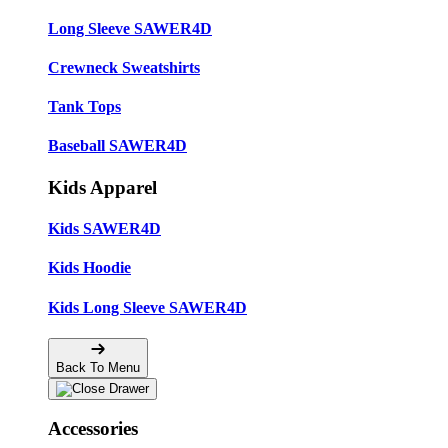
Long Sleeve SAWER4D
Crewneck Sweatshirts
Tank Tops
Baseball SAWER4D
Kids Apparel
Kids SAWER4D
Kids Hoodie
Kids Long Sleeve SAWER4D
Back To Menu
Accessories