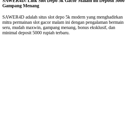
SAWER4D: Link Slot Depo 5k Gacor Malam ini Deposit 5000
Gampang Menang
SAWER4D adalah situs slot depo 5k modern yang menghadirkan
mitra permainan slot gacor malam ini dengan pengalaman bermain
seru, mudah maxwin, gampang menang, bonus eksklusif, dan
minimal deposit 5000 rupiah terbaru.