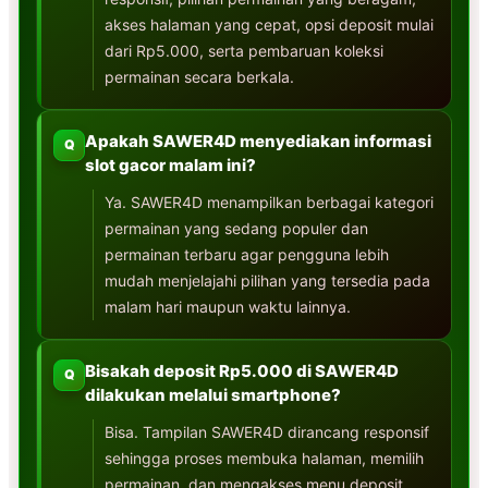
akses halaman yang cepat, opsi deposit mulai
dari Rp5.000, serta pembaruan koleksi
permainan secara berkala.
Apakah SAWER4D menyediakan informasi
slot gacor malam ini?
Ya. SAWER4D menampilkan berbagai kategori
permainan yang sedang populer dan
permainan terbaru agar pengguna lebih
mudah menjelajahi pilihan yang tersedia pada
malam hari maupun waktu lainnya.
Bisakah deposit Rp5.000 di SAWER4D
dilakukan melalui smartphone?
Bisa. Tampilan SAWER4D dirancang responsif
sehingga proses membuka halaman, memilih
permainan, dan mengakses menu deposit