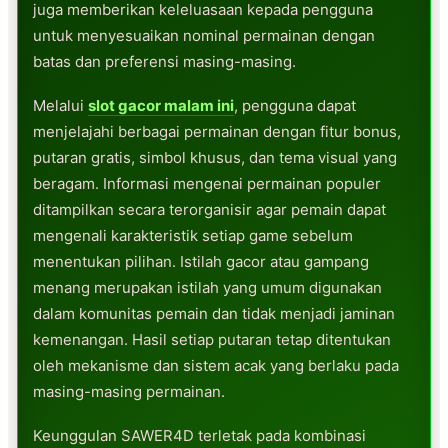
juga memberikan keleluasaan kepada pengguna
untuk menyesuaikan nominal permainan dengan
batas dan preferensi masing-masing.
Melalui
slot gacor malam ini
, pengguna dapat
menjelajahi berbagai permainan dengan fitur bonus,
putaran gratis, simbol khusus, dan tema visual yang
beragam. Informasi mengenai permainan populer
ditampilkan secara terorganisir agar pemain dapat
mengenali karakteristik setiap game sebelum
menentukan pilihan. Istilah gacor atau gampang
menang merupakan istilah yang umum digunakan
dalam komunitas pemain dan tidak menjadi jaminan
kemenangan. Hasil setiap putaran tetap ditentukan
oleh mekanisme dan sistem acak yang berlaku pada
masing-masing permainan.
Keunggulan SAWER4D terletak pada kombinasi