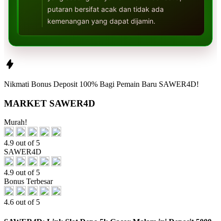
putaran bersifat acak dan tidak ada
kemenangan yang dapat dijamin.
Nikmati
Bonus Deposit 100%
Bagi Pemain Baru
SAWER4D!
MARKET SAWER4D
Murah!
4.9 out of 5
SAWER4D
4.9 out of 5
Bonus Terbesar
4.6 out of 5