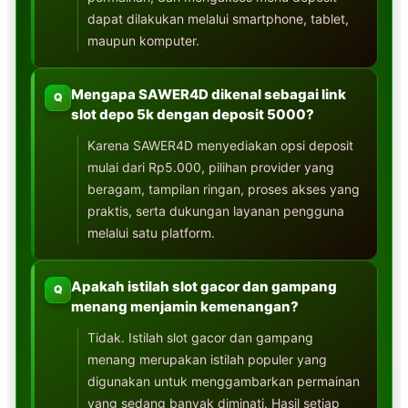
dapat dilakukan melalui smartphone, tablet,
maupun komputer.
Mengapa SAWER4D dikenal sebagai link
slot depo 5k dengan deposit 5000?
Karena SAWER4D menyediakan opsi deposit
mulai dari Rp5.000, pilihan provider yang
beragam, tampilan ringan, proses akses yang
praktis, serta dukungan layanan pengguna
melalui satu platform.
Apakah istilah slot gacor dan gampang
menang menjamin kemenangan?
Tidak. Istilah slot gacor dan gampang
menang merupakan istilah populer yang
digunakan untuk menggambarkan permainan
yang sedang banyak diminati. Hasil setiap