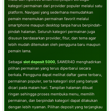
kategori permainan dari provider populer melalui satu
platform. Navigasi yang sederhana memudahkan
pemain menemukan permainan favorit melalui
smartphone maupun desktop tanpa harus berpindah-
pindah halaman. Seluruh kategori permainan juga
disusun berdasarkan provider, fitur, dan tema agar
lebih mudah ditemukan oleh pengguna baru maupun
pemain lama.
Sebagai
slot deposit 5000
, SAWER4D menghadirkan
pilihan permainan yang terus diperbarui secara
berkala. Pengguna dapat melihat daftar game terbaru,
permainan populer, serta kategori slot yang banyak
dicari pada malam hari. Tampilan halaman dibuat
ringan sehingga proses membuka menu, memilih
permainan, dan berpindah kategori dapat dilakukan
dengan lebih nyaman. Pilihan deposit yang terjangkau