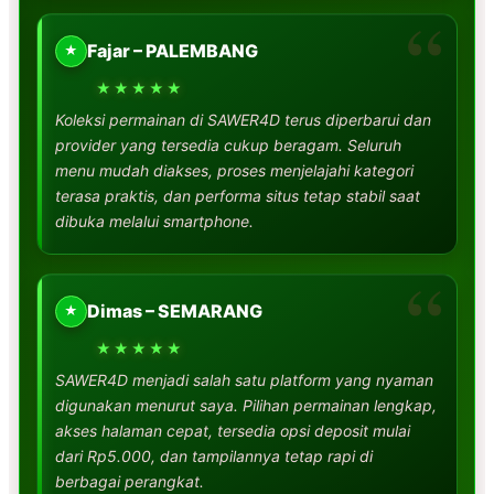
Fajar – PALEMBANG
★★★★★
Koleksi permainan di SAWER4D terus diperbarui dan
provider yang tersedia cukup beragam. Seluruh
menu mudah diakses, proses menjelajahi kategori
terasa praktis, dan performa situs tetap stabil saat
dibuka melalui smartphone.
Dimas – SEMARANG
★★★★★
SAWER4D menjadi salah satu platform yang nyaman
digunakan menurut saya. Pilihan permainan lengkap,
akses halaman cepat, tersedia opsi deposit mulai
dari Rp5.000, dan tampilannya tetap rapi di
berbagai perangkat.