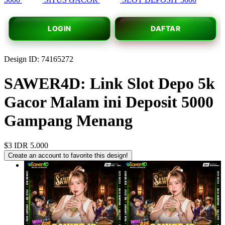
LOGIN
DAFTAR
Design ID: 74165272
SAWER4D: Link Slot Depo 5k
Gacor Malam ini Deposit 5000
Gampang Menang
$3
IDR 5.000
Create an account to favorite this design!