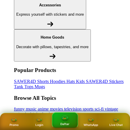
Accessories
Express yourself with stickers and more
Home Goods
Decorate with pillows, tapestries, and more
Popular Products
SAWER4D
Shorts
Hoodies
Hats
Kids SAWER4D
Stickers
Tank Tops
Mugs
Browse All Topics
funny
music
anime
movies
television
sports
sci-fi
vintage
animals
drinks
food
politics
All Popular Designs
Daftar
Promo
Login
WhatsApp
Live Chat