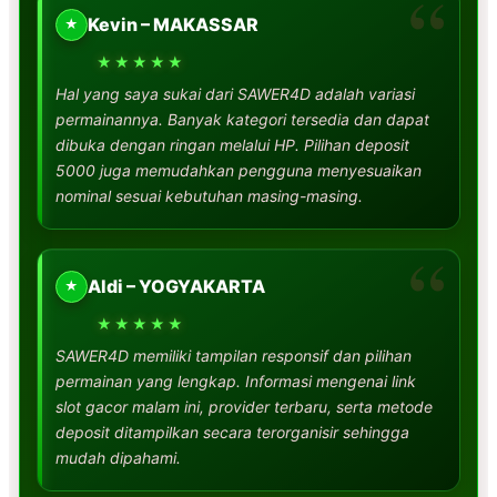
Kevin – MAKASSAR
★★★★★
Hal yang saya sukai dari SAWER4D adalah variasi
permainannya. Banyak kategori tersedia dan dapat
dibuka dengan ringan melalui HP. Pilihan deposit
5000 juga memudahkan pengguna menyesuaikan
nominal sesuai kebutuhan masing-masing.
Aldi – YOGYAKARTA
★★★★★
SAWER4D memiliki tampilan responsif dan pilihan
permainan yang lengkap. Informasi mengenai link
slot gacor malam ini, provider terbaru, serta metode
deposit ditampilkan secara terorganisir sehingga
mudah dipahami.