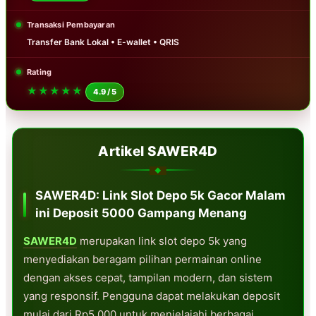
Transaksi Pembayaran
Transfer Bank Lokal • E-wallet • QRIS
Rating
★★★★★
4.9 / 5
Artikel SAWER4D
SAWER4D: Link Slot Depo 5k Gacor Malam
ini Deposit 5000 Gampang Menang
SAWER4D
merupakan link slot depo 5k yang
menyediakan beragam pilihan permainan online
dengan akses cepat, tampilan modern, dan sistem
yang responsif. Pengguna dapat melakukan deposit
mulai dari Rp5.000 untuk menjelajahi berbagai