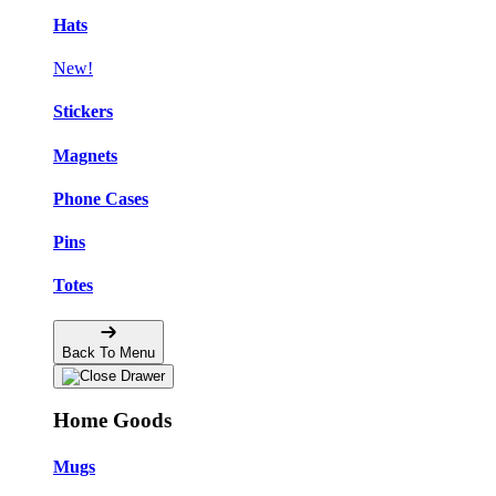
Hats
New!
Stickers
Magnets
Phone Cases
Pins
Totes
Back To Menu
Home Goods
Mugs