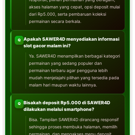
akses halaman yang cepat, opsi deposit mulai
dari Rp5.000, serta pembaruan koleksi
permainan secara berkala.
Apakah SAWER4D menyediakan informasi
slot gacor malam ini?
Ya. SAWER4D menampilkan berbagai kategori
permainan yang sedang populer dan
permainan terbaru agar pengguna lebih
mudah menjelajahi pilihan yang tersedia pada
malam hari maupun waktu lainnya.
Bisakah deposit Rp5.000 di SAWER4D
dilakukan melalui smartphone?
Bisa. Tampilan SAWER4D dirancang responsif
sehingga proses membuka halaman, memilih
permainan, dan mengakses menu deposit