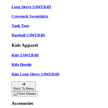
Long Sleeve SAWER4D
Crewneck Sweatshirts
Tank Tops
Baseball SAWER4D
Kids Apparel
Kids SAWER4D
Kids Hoodie
Kids Long Sleeve SAWER4D
Back To Menu
Accessories