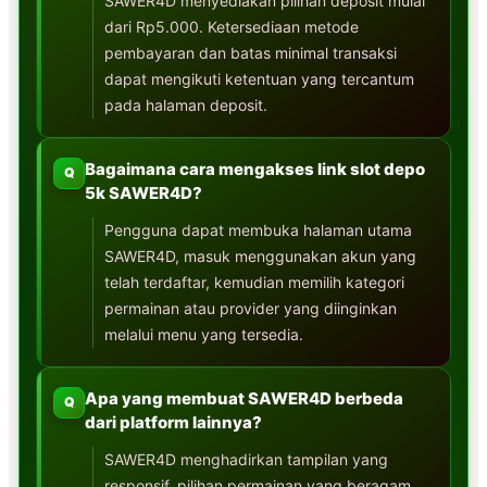
SAWER4D menyediakan pilihan deposit mulai
dari Rp5.000. Ketersediaan metode
pembayaran dan batas minimal transaksi
dapat mengikuti ketentuan yang tercantum
pada halaman deposit.
Bagaimana cara mengakses link slot depo
5k SAWER4D?
Pengguna dapat membuka halaman utama
SAWER4D, masuk menggunakan akun yang
telah terdaftar, kemudian memilih kategori
permainan atau provider yang diinginkan
melalui menu yang tersedia.
Apa yang membuat SAWER4D berbeda
dari platform lainnya?
SAWER4D menghadirkan tampilan yang
responsif, pilihan permainan yang beragam,