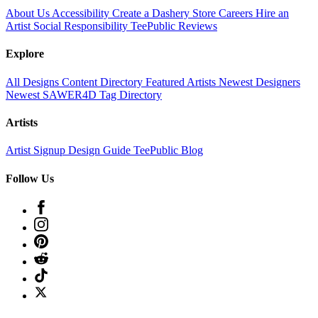
About Us
Accessibility
Create a Dashery Store
Careers
Hire an
Artist
Social Responsibility
TeePublic Reviews
Explore
All Designs
Content Directory
Featured Artists
Newest Designers
Newest SAWER4D
Tag Directory
Artists
Artist Signup
Design Guide
TeePublic Blog
Follow Us