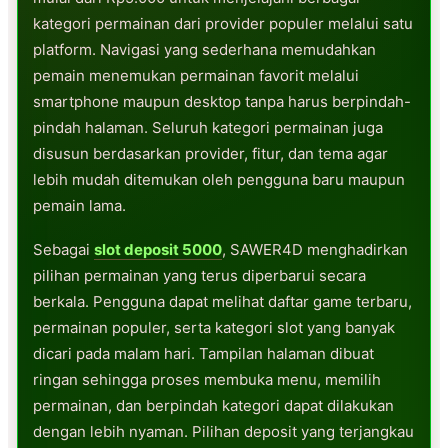
kategori permainan dari provider populer melalui satu
platform. Navigasi yang sederhana memudahkan
pemain menemukan permainan favorit melalui
smartphone maupun desktop tanpa harus berpindah-
pindah halaman. Seluruh kategori permainan juga
disusun berdasarkan provider, fitur, dan tema agar
lebih mudah ditemukan oleh pengguna baru maupun
pemain lama.
Sebagai
slot deposit 5000
, SAWER4D menghadirkan
pilihan permainan yang terus diperbarui secara
berkala. Pengguna dapat melihat daftar game terbaru,
permainan populer, serta kategori slot yang banyak
dicari pada malam hari. Tampilan halaman dibuat
ringan sehingga proses membuka menu, memilih
permainan, dan berpindah kategori dapat dilakukan
dengan lebih nyaman. Pilihan deposit yang terjangkau