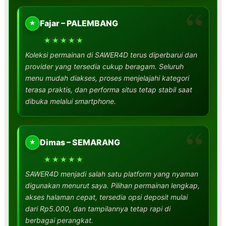
Fajar – PALEMBANG
★★★★★
Koleksi permainan di SAWER4D terus diperbarui dan
provider yang tersedia cukup beragam. Seluruh
menu mudah diakses, proses menjelajahi kategori
terasa praktis, dan performa situs tetap stabil saat
dibuka melalui smartphone.
Dimas – SEMARANG
★★★★★
SAWER4D menjadi salah satu platform yang nyaman
digunakan menurut saya. Pilihan permainan lengkap,
akses halaman cepat, tersedia opsi deposit mulai
dari Rp5.000, dan tampilannya tetap rapi di
berbagai perangkat.