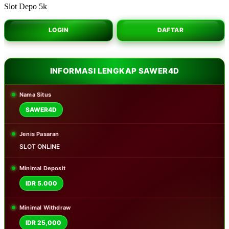
Slot Depo 5k
LOGIN
DAFTAR
INFORMASI LENGKAP SAWER4D
Nama Situs
SAWER4D
Jenis Pasaran
SLOT ONLINE
Minimal Deposit
IDR 5.000
Minimal Withdraw
IDR 25,000