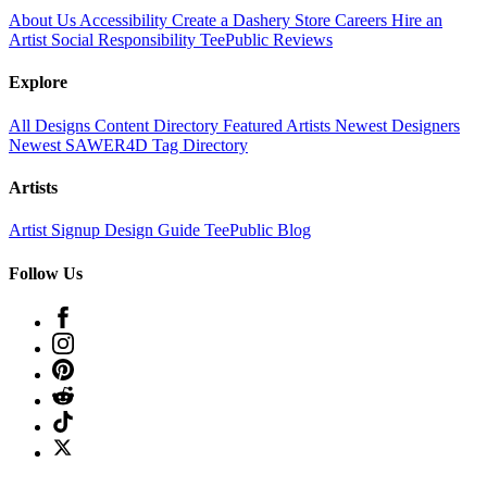
About Us
Accessibility
Create a Dashery Store
Careers
Hire an
Artist
Social Responsibility
TeePublic Reviews
Explore
All Designs
Content Directory
Featured Artists
Newest Designers
Newest SAWER4D
Tag Directory
Artists
Artist Signup
Design Guide
TeePublic Blog
Follow Us