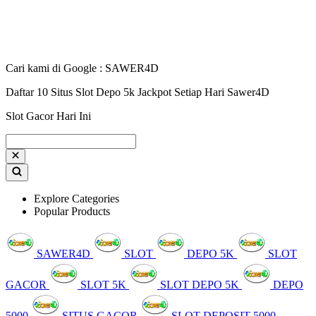
Cari kami di Google : SAWER4D
Daftar 10 Situs Slot Depo 5k Jackpot Setiap Hari Sawer4D
Slot Gacor Hari Ini
Explore Categories
Popular Products
SAWER4D
SLOT
DEPO 5K
SLOT
GACOR
SLOT 5K
SLOT DEPO 5K
DEPO
5000
SITUS GACOR
SLOT DEPOSIT 5000