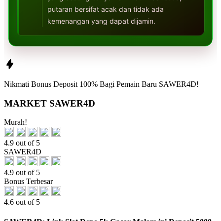
putaran bersifat acak dan tidak ada
kemenangan yang dapat dijamin.
Nikmati
Bonus Deposit 100%
Bagi Pemain Baru
SAWER4D!
MARKET SAWER4D
Murah!
4.9 out of 5
SAWER4D
4.9 out of 5
Bonus Terbesar
4.6 out of 5