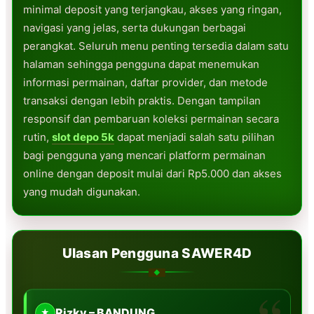
minimal deposit yang terjangkau, akses yang ringan,
navigasi yang jelas, serta dukungan berbagai
perangkat. Seluruh menu penting tersedia dalam satu
halaman sehingga pengguna dapat menemukan
informasi permainan, daftar provider, dan metode
transaksi dengan lebih praktis. Dengan tampilan
responsif dan pembaruan koleksi permainan secara
rutin,
slot depo 5k
dapat menjadi salah satu pilihan
bagi pengguna yang mencari platform permainan
online dengan deposit mulai dari Rp5.000 dan akses
yang mudah digunakan.
Ulasan Pengguna SAWER4D
Rizky – BANDUNG