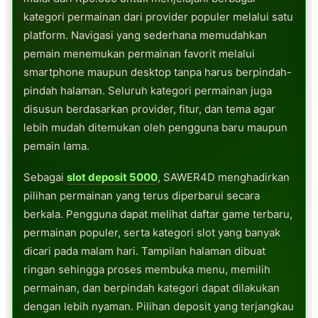
kategori permainan dari provider populer melalui satu
platform. Navigasi yang sederhana memudahkan
pemain menemukan permainan favorit melalui
smartphone maupun desktop tanpa harus berpindah-
pindah halaman. Seluruh kategori permainan juga
disusun berdasarkan provider, fitur, dan tema agar
lebih mudah ditemukan oleh pengguna baru maupun
pemain lama.
Sebagai
slot deposit 5000
, SAWER4D menghadirkan
pilihan permainan yang terus diperbarui secara
berkala. Pengguna dapat melihat daftar game terbaru,
permainan populer, serta kategori slot yang banyak
dicari pada malam hari. Tampilan halaman dibuat
ringan sehingga proses membuka menu, memilih
permainan, dan berpindah kategori dapat dilakukan
dengan lebih nyaman. Pilihan deposit yang terjangkau