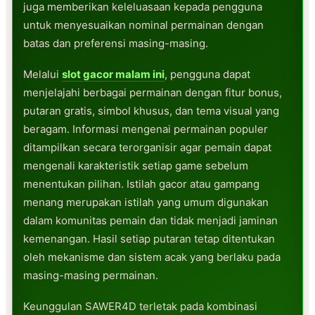
juga memberikan keleluasaan kepada pengguna
untuk menyesuaikan nominal permainan dengan
batas dan preferensi masing-masing.
Melalui
slot gacor malam ini
, pengguna dapat
menjelajahi berbagai permainan dengan fitur bonus,
putaran gratis, simbol khusus, dan tema visual yang
beragam. Informasi mengenai permainan populer
ditampilkan secara terorganisir agar pemain dapat
mengenali karakteristik setiap game sebelum
menentukan pilihan. Istilah gacor atau gampang
menang merupakan istilah yang umum digunakan
dalam komunitas pemain dan tidak menjadi jaminan
kemenangan. Hasil setiap putaran tetap ditentukan
oleh mekanisme dan sistem acak yang berlaku pada
masing-masing permainan.
Keunggulan SAWER4D terletak pada kombinasi