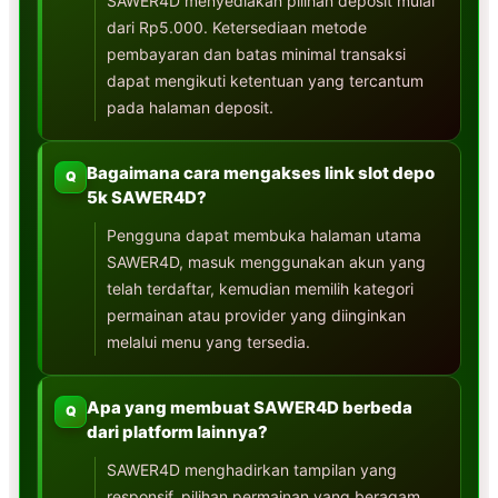
SAWER4D menyediakan pilihan deposit mulai
dari Rp5.000. Ketersediaan metode
pembayaran dan batas minimal transaksi
dapat mengikuti ketentuan yang tercantum
pada halaman deposit.
Bagaimana cara mengakses link slot depo
5k SAWER4D?
Pengguna dapat membuka halaman utama
SAWER4D, masuk menggunakan akun yang
telah terdaftar, kemudian memilih kategori
permainan atau provider yang diinginkan
melalui menu yang tersedia.
Apa yang membuat SAWER4D berbeda
dari platform lainnya?
SAWER4D menghadirkan tampilan yang
responsif, pilihan permainan yang beragam,