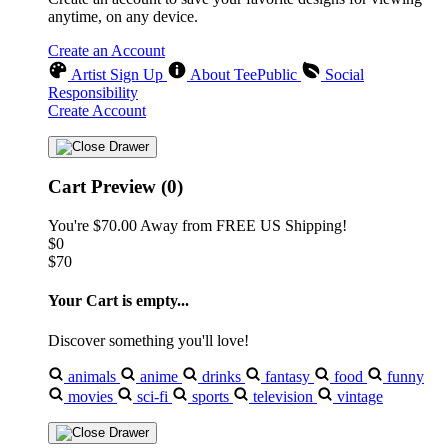
anytime, on any device.
Create an Account
Artist Sign Up
About TeePublic
Social
Responsibility
Create Account
Cart Preview (0)
You're
$70.00
Away from
FREE US Shipping!
$0
$70
Your Cart is empty...
Discover something you'll love!
animals
anime
drinks
fantasy
food
funny
movies
sci-fi
sports
television
vintage