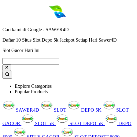
Cari kami di Google : SAWER4D
Daftar 10 Situs Slot Depo 5k Jackpot Setiap Hari Sawer4D
Slot Gacor Hari Ini
Explore Categories
Popular Products
SAWER4D
SLOT
DEPO 5K
SLOT
GACOR
SLOT 5K
SLOT DEPO 5K
DEPO
5000
SITUS GACOR
SLOT DEPOSIT 5000