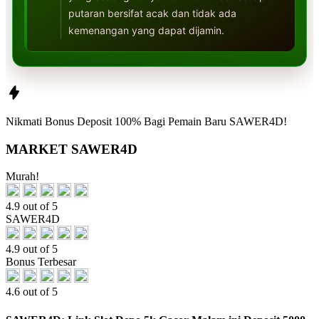
putaran bersifat acak dan tidak ada
kemenangan yang dapat dijamin.
Nikmati
Bonus Deposit 100%
Bagi Pemain Baru
SAWER4D!
MARKET SAWER4D
Murah!
4.9 out of 5
SAWER4D
4.9 out of 5
Bonus Terbesar
4.6 out of 5