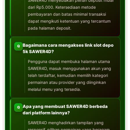
SAWER4D menyediakan pilihan deposit mulai
dari Rp5.000. Ketersediaan metode
pembayaran dan batas minimal transaksi
dapat mengikuti ketentuan yang tercantum
pada halaman deposit.
Bagaimana cara mengakses link slot depo
5k SAWER4D?
Pengguna dapat membuka halaman utama
SAWER4D, masuk menggunakan akun yang
telah terdaftar, kemudian memilih kategori
permainan atau provider yang diinginkan
melalui menu yang tersedia.
Apa yang membuat SAWER4D berbeda
dari platform lainnya?
SAWER4D menghadirkan tampilan yang
responsif, pilihan permainan yang beragam,