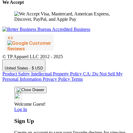
We Accept
© TP Apparel LLC 2012 - 2025
United States - $ USD
Product Safety
Intellectual Property Policy
CA: Do Not Sell My
Personal Information
Privacy Policy
Terms
Welcome Guest!
Log In
Sign Up
Create an account to save your favorite designs for viewing