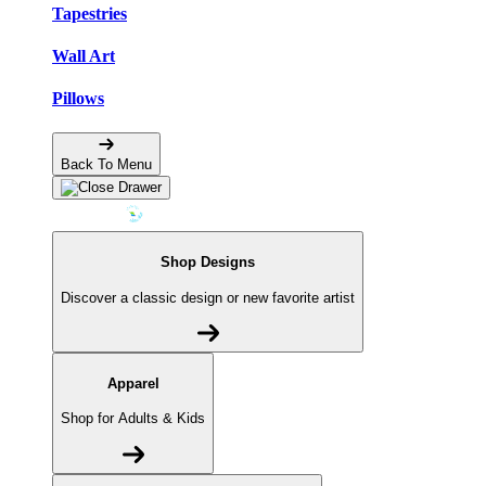
Tapestries
Wall Art
Pillows
Back To Menu
Shop Designs
Discover a classic design or new favorite artist
Apparel
Shop for Adults & Kids