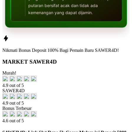
putaran bersifat acak dan tidak ada
kemenangan yang dapat dijamin.
Nikmati
Bonus Deposit 100%
Bagi Pemain Baru
SAWER4D!
MARKET SAWER4D
Murah!
4.9 out of 5
SAWER4D
4.9 out of 5
Bonus Terbesar
4.6 out of 5