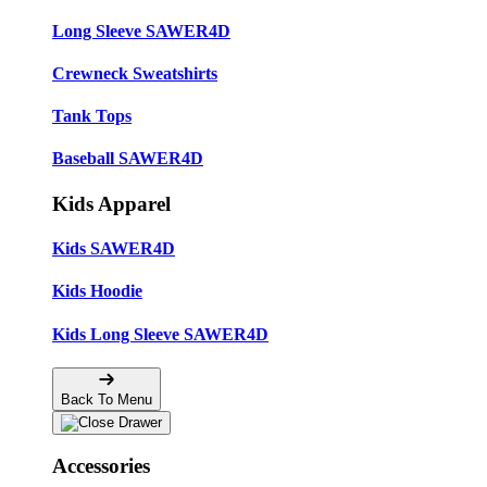
Long Sleeve SAWER4D
Crewneck Sweatshirts
Tank Tops
Baseball SAWER4D
Kids Apparel
Kids SAWER4D
Kids Hoodie
Kids Long Sleeve SAWER4D
Back To Menu
Accessories