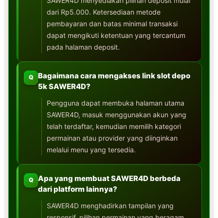
SAWER4D menyediakan pilihan deposit mulai
dari Rp5.000. Ketersediaan metode
pembayaran dan batas minimal transaksi
dapat mengikuti ketentuan yang tercantum
pada halaman deposit.
Bagaimana cara mengakses link slot depo
5k SAWER4D?
Pengguna dapat membuka halaman utama
SAWER4D, masuk menggunakan akun yang
telah terdaftar, kemudian memilih kategori
permainan atau provider yang diinginkan
melalui menu yang tersedia.
Apa yang membuat SAWER4D berbeda
dari platform lainnya?
SAWER4D menghadirkan tampilan yang
responsif, pilihan permainan yang beragam,