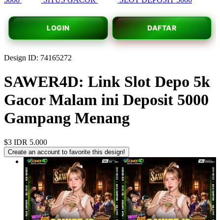
LOGIN
DAFTAR
Design ID: 74165272
SAWER4D: Link Slot Depo 5k
Gacor Malam ini Deposit 5000
Gampang Menang
$3
IDR 5.000
Create an account to favorite this design!