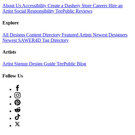
About Us
Accessibility
Create a Dashery Store
Careers
Hire an
Artist
Social Responsibility
TeePublic Reviews
Explore
All Designs
Content Directory
Featured Artists
Newest Designers
Newest SAWER4D
Tag Directory
Artists
Artist Signup
Design Guide
TeePublic Blog
Follow Us