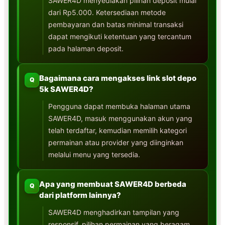
SAWER4D menyediakan pilihan deposit mulai
dari Rp5.000. Ketersediaan metode
pembayaran dan batas minimal transaksi
dapat mengikuti ketentuan yang tercantum
pada halaman deposit.
Bagaimana cara mengakses link slot depo
5k SAWER4D?
Pengguna dapat membuka halaman utama
SAWER4D, masuk menggunakan akun yang
telah terdaftar, kemudian memilih kategori
permainan atau provider yang diinginkan
melalui menu yang tersedia.
Apa yang membuat SAWER4D berbeda
dari platform lainnya?
SAWER4D menghadirkan tampilan yang
responsif, pilihan permainan yang beragam,