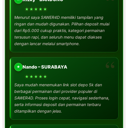
★★★★★
Menurut saya SAWER4D memiliki tampilan yang
ringan dan mudah digunakan. Pilihan deposit mulai
dari Rp5.000 cukup praktis, kategori permainan
tersusun rapi, dan seluruh menu dapat diakses
dengan lancar melalui smartphone.
Nando – SURABAYA
★★★★★
Saya mudah menemukan link slot depo 5k dan
berbagai permainan dari provider populer di
SAWER4D. Proses login cepat, navigasi sederhana,
serta informasi deposit dan permainan terbaru
ditampilkan dengan jelas.