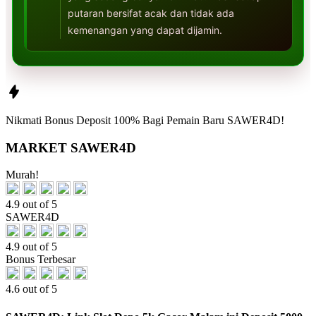
putaran bersifat acak dan tidak ada
kemenangan yang dapat dijamin.
Nikmati
Bonus Deposit 100%
Bagi Pemain Baru
SAWER4D!
MARKET SAWER4D
Murah!
4.9 out of 5
SAWER4D
4.9 out of 5
Bonus Terbesar
4.6 out of 5