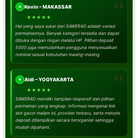
Kevin – MAKASSAR
★★★★★
Hal yang saya sukai dari SAWER4D adalah variasi
permainannya. Banyak kategori tersedia dan dapat
dibuka dengan ringan melalui HP. Pilihan deposit
5000 juga memudahkan pengguna menyesuaikan
nominal sesuai kebutuhan masing-masing.
Aldi – YOGYAKARTA
★★★★★
SAWER4D memiliki tampilan responsif dan pilihan
permainan yang lengkap. Informasi mengenai link
slot gacor malam ini, provider terbaru, serta metode
deposit ditampilkan secara terorganisir sehingga
mudah dipahami.