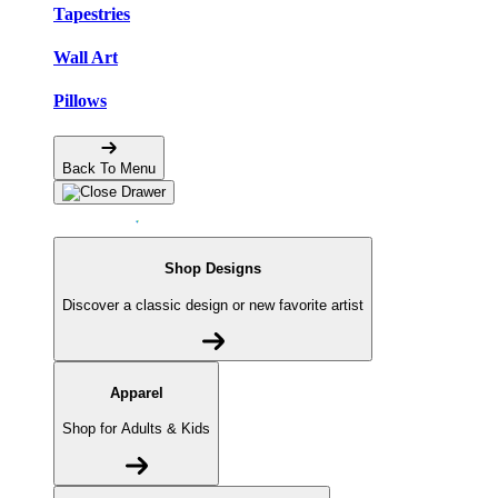
Tapestries
Wall Art
Pillows
Back To Menu
Shop Designs
Discover a classic design or new favorite artist
Apparel
Shop for Adults & Kids