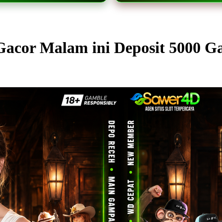
Gacor Malam ini Deposit 5000 