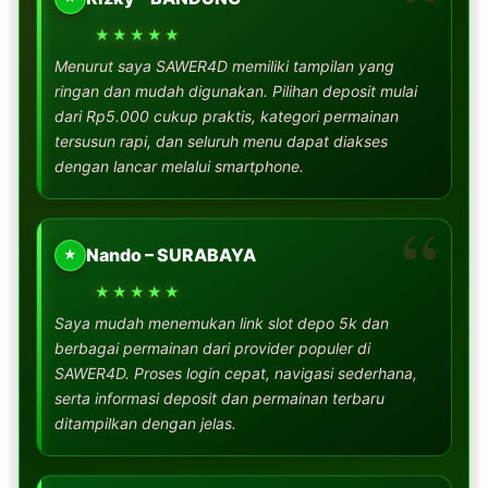
★★★★★
Menurut saya SAWER4D memiliki tampilan yang
ringan dan mudah digunakan. Pilihan deposit mulai
dari Rp5.000 cukup praktis, kategori permainan
tersusun rapi, dan seluruh menu dapat diakses
dengan lancar melalui smartphone.
Nando – SURABAYA
★★★★★
Saya mudah menemukan link slot depo 5k dan
berbagai permainan dari provider populer di
SAWER4D. Proses login cepat, navigasi sederhana,
serta informasi deposit dan permainan terbaru
ditampilkan dengan jelas.