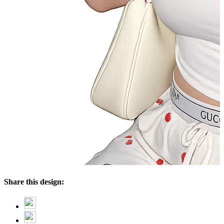
Share this design: