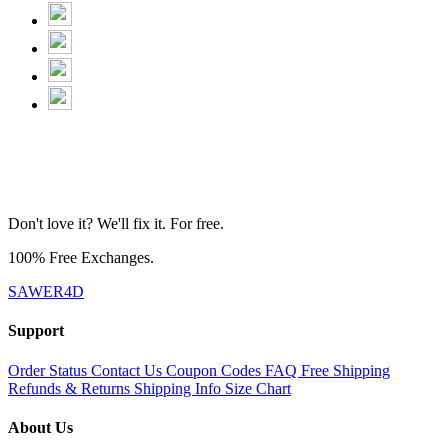
Don't love it? We'll fix it. For free.
100% Free Exchanges.
SAWER4D
Support
Order Status
Contact Us
Coupon Codes
FAQ
Free Shipping
Refunds & Returns
Shipping Info
Size Chart
About Us