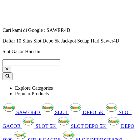
Cari kami di Google : SAWER4D
Daftar 10 Situs Slot Depo 5k Jackpot Setiap Hari Sawer4D
Slot Gacor Hari Ini
Explore Categories
Popular Products
SAWER4D
SLOT
DEPO 5K
SLOT
GACOR
SLOT 5K
SLOT DEPO 5K
DEPO
5000
SITUS GACOR
SLOT DEPOSIT 5000