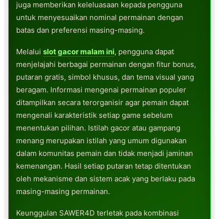
juga memberikan keleluasaan kepada pengguna
untuk menyesuaikan nominal permainan dengan
batas dan preferensi masing-masing.
Melalui
slot gacor malam ini
, pengguna dapat
menjelajahi berbagai permainan dengan fitur bonus,
putaran gratis, simbol khusus, dan tema visual yang
beragam. Informasi mengenai permainan populer
ditampilkan secara terorganisir agar pemain dapat
mengenali karakteristik setiap game sebelum
menentukan pilihan. Istilah gacor atau gampang
menang merupakan istilah yang umum digunakan
dalam komunitas pemain dan tidak menjadi jaminan
kemenangan. Hasil setiap putaran tetap ditentukan
oleh mekanisme dan sistem acak yang berlaku pada
masing-masing permainan.
Keunggulan SAWER4D terletak pada kombinasi