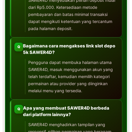
SAWER4D menyediakan pilihan deposit mulai
dari Rp5.000. Ketersediaan metode
pembayaran dan batas minimal transaksi
dapat mengikuti ketentuan yang tercantum
pada halaman deposit.
Bagaimana cara mengakses link slot depo
5k SAWER4D?
Pengguna dapat membuka halaman utama
SAWER4D, masuk menggunakan akun yang
telah terdaftar, kemudian memilih kategori
permainan atau provider yang diinginkan
melalui menu yang tersedia.
Apa yang membuat SAWER4D berbeda
dari platform lainnya?
SAWER4D menghadirkan tampilan yang
responsif, pilihan permainan yang beragam,