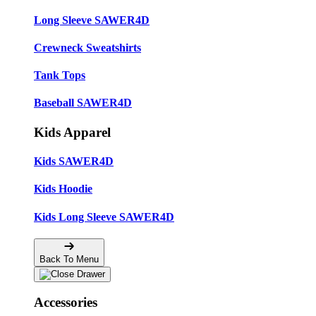
Long Sleeve SAWER4D
Crewneck Sweatshirts
Tank Tops
Baseball SAWER4D
Kids Apparel
Kids SAWER4D
Kids Hoodie
Kids Long Sleeve SAWER4D
Back To Menu
Accessories