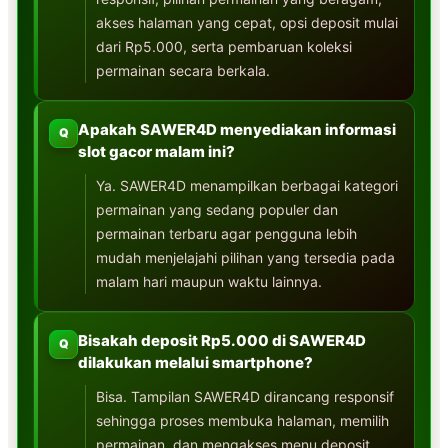
akses halaman yang cepat, opsi deposit mulai
dari Rp5.000, serta pembaruan koleksi
permainan secara berkala.
Apakah SAWER4D menyediakan informasi
slot gacor malam ini?
Ya. SAWER4D menampilkan berbagai kategori
permainan yang sedang populer dan
permainan terbaru agar pengguna lebih
mudah menjelajahi pilihan yang tersedia pada
malam hari maupun waktu lainnya.
Bisakah deposit Rp5.000 di SAWER4D
dilakukan melalui smartphone?
Bisa. Tampilan SAWER4D dirancang responsif
sehingga proses membuka halaman, memilih
permainan, dan mengakses menu deposit