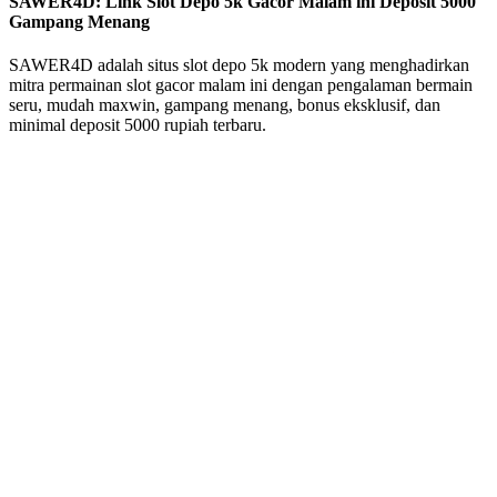
SAWER4D: Link Slot Depo 5k Gacor Malam ini Deposit 5000
Gampang Menang
SAWER4D adalah situs slot depo 5k modern yang menghadirkan
mitra permainan slot gacor malam ini dengan pengalaman bermain
seru, mudah maxwin, gampang menang, bonus eksklusif, dan
minimal deposit 5000 rupiah terbaru.