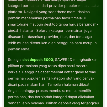
kategori permainan dari provider populer melalui satu
platform. Navigasi yang sederhana memudahkan
pemain menemukan permainan favorit melalui
smartphone maupun desktop tanpa harus berpindah-
pindah halaman. Seluruh kategori permainan juga
disusun berdasarkan provider, fitur, dan tema agar
lebih mudah ditemukan oleh pengguna baru maupun
pemain lama.
Sebagai
slot deposit 5000
, SAWER4D menghadirkan
pilihan permainan yang terus diperbarui secara
berkala. Pengguna dapat melihat daftar game terbaru,
permainan populer, serta kategori slot yang banyak
dicari pada malam hari. Tampilan halaman dibuat
ringan sehingga proses membuka menu, memilih
permainan, dan berpindah kategori dapat dilakukan
dengan lebih nyaman. Pilihan deposit yang terjangkau