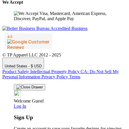
We Accept
© TP Apparel LLC 2012 - 2025
United States - $ USD
Product Safety
Intellectual Property Policy
CA: Do Not Sell My
Personal Information
Privacy Policy
Terms
Welcome Guest!
Log In
Sign Up
Create an account to save your favorite designs for viewing