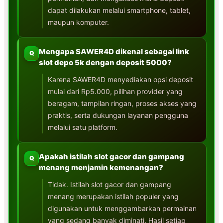
dapat dilakukan melalui smartphone, tablet,
maupun komputer.
Mengapa SAWER4D dikenal sebagai link
slot depo 5k dengan deposit 5000?
Karena SAWER4D menyediakan opsi deposit
mulai dari Rp5.000, pilihan provider yang
beragam, tampilan ringan, proses akses yang
praktis, serta dukungan layanan pengguna
melalui satu platform.
Apakah istilah slot gacor dan gampang
menang menjamin kemenangan?
Tidak. Istilah slot gacor dan gampang
menang merupakan istilah populer yang
digunakan untuk menggambarkan permainan
yang sedang banyak diminati. Hasil setiap