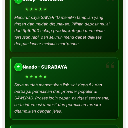
★★★★★
Menurut saya SAWER4D memiliki tampilan yang
ringan dan mudah digunakan. Pilihan deposit mulai
dari Rp5.000 cukup praktis, kategori permainan
tersusun rapi, dan seluruh menu dapat diakses
dengan lancar melalui smartphone.
Nando – SURABAYA
★★★★★
Saya mudah menemukan link slot depo 5k dan
berbagai permainan dari provider populer di
SAWER4D. Proses login cepat, navigasi sederhana,
serta informasi deposit dan permainan terbaru
ditampilkan dengan jelas.