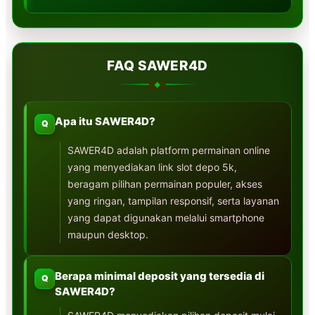
FAQ SAWER4D
Apa itu SAWER4D?
SAWER4D adalah platform permainan online
yang menyediakan link slot depo 5k,
beragam pilihan permainan populer, akses
yang ringan, tampilan responsif, serta layanan
yang dapat digunakan melalui smartphone
maupun desktop.
Berapa minimal deposit yang tersedia di
SAWER4D?