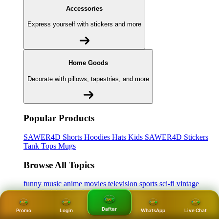
Accessories
Express yourself with stickers and more
Home Goods
Decorate with pillows, tapestries, and more
Popular Products
SAWER4D
Shorts
Hoodies
Hats
Kids SAWER4D
Stickers
Tank Tops
Mugs
Browse All Topics
funny
music
anime
movies
television
sports
sci-fi
vintage
animals
drinks
food
politics
All Popular Designs
Daftar
Promo
Login
WhatsApp
Live Chat