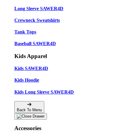
Long Sleeve SAWER4D
Crewneck Sweatshirts
Tank Tops
Baseball SAWER4D
Kids Apparel
Kids SAWER4D
Kids Hoodie
Kids Long Sleeve SAWER4D
Back To Menu
Accessories