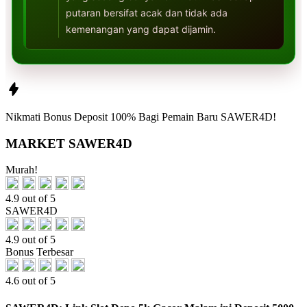
putaran bersifat acak dan tidak ada
kemenangan yang dapat dijamin.
Nikmati
Bonus Deposit 100%
Bagi Pemain Baru
SAWER4D!
MARKET SAWER4D
Murah!
4.9 out of 5
SAWER4D
4.9 out of 5
Bonus Terbesar
4.6 out of 5