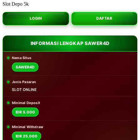
Slot Depo 5k
LOGIN
DAFTAR
INFORMASI LENGKAP SAWER4D
Nama Situs
SAWER4D
Jenis Pasaran
SLOT ONLINE
Minimal Deposit
IDR 5.000
Minimal Withdraw
IDR 25,000