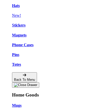
Hats
New!
Stickers
Magnets
Phone Cases
Pins
Totes
Back To Menu
Home Goods
Mugs