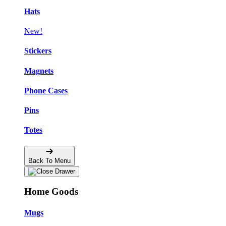
Hats
New!
Stickers
Magnets
Phone Cases
Pins
Totes
Back To Menu
Home Goods
Mugs