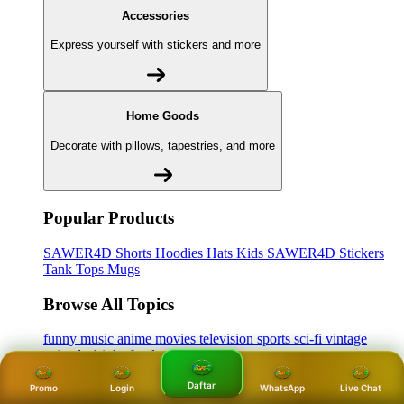
Accessories
Express yourself with stickers and more
Home Goods
Decorate with pillows, tapestries, and more
Popular Products
SAWER4D
Shorts
Hoodies
Hats
Kids SAWER4D
Stickers
Tank Tops
Mugs
Browse All Topics
funny
music
anime
movies
television
sports
sci-fi
vintage
animals
drinks
food
politics
All Popular Designs
Daftar
Promo
Login
WhatsApp
Live Chat