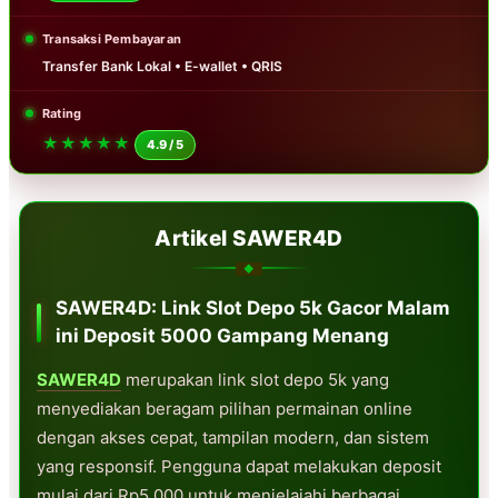
Transaksi Pembayaran
Transfer Bank Lokal • E-wallet • QRIS
Rating
★★★★★
4.9 / 5
Artikel SAWER4D
SAWER4D: Link Slot Depo 5k Gacor Malam
ini Deposit 5000 Gampang Menang
SAWER4D
merupakan link slot depo 5k yang
menyediakan beragam pilihan permainan online
dengan akses cepat, tampilan modern, dan sistem
yang responsif. Pengguna dapat melakukan deposit
mulai dari Rp5.000 untuk menjelajahi berbagai