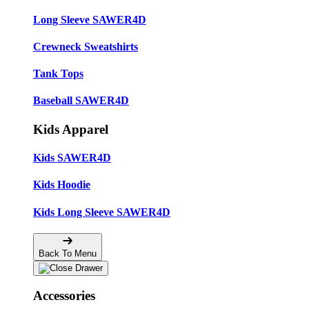
Long Sleeve SAWER4D
Crewneck Sweatshirts
Tank Tops
Baseball SAWER4D
Kids Apparel
Kids SAWER4D
Kids Hoodie
Kids Long Sleeve SAWER4D
Back To Menu
Accessories