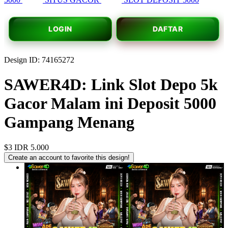
LOGIN
DAFTAR
Design ID: 74165272
SAWER4D: Link Slot Depo 5k
Gacor Malam ini Deposit 5000
Gampang Menang
$3
IDR 5.000
Create an account to favorite this design!