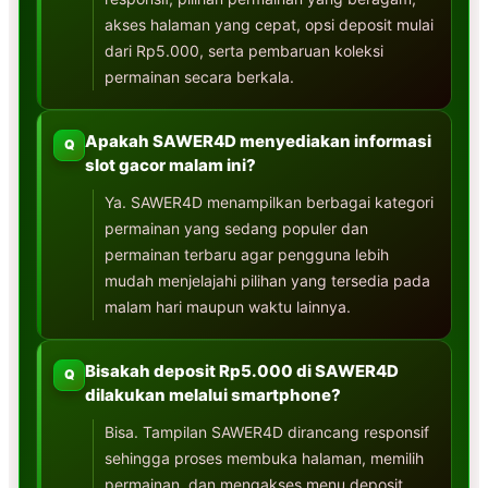
akses halaman yang cepat, opsi deposit mulai
dari Rp5.000, serta pembaruan koleksi
permainan secara berkala.
Apakah SAWER4D menyediakan informasi
slot gacor malam ini?
Ya. SAWER4D menampilkan berbagai kategori
permainan yang sedang populer dan
permainan terbaru agar pengguna lebih
mudah menjelajahi pilihan yang tersedia pada
malam hari maupun waktu lainnya.
Bisakah deposit Rp5.000 di SAWER4D
dilakukan melalui smartphone?
Bisa. Tampilan SAWER4D dirancang responsif
sehingga proses membuka halaman, memilih
permainan, dan mengakses menu deposit