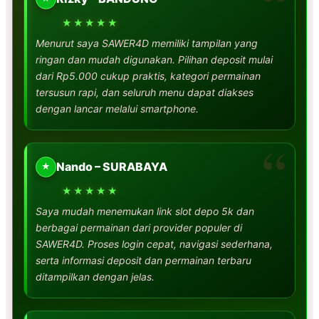
★★★★★
Menurut saya SAWER4D memiliki tampilan yang
ringan dan mudah digunakan. Pilihan deposit mulai
dari Rp5.000 cukup praktis, kategori permainan
tersusun rapi, dan seluruh menu dapat diakses
dengan lancar melalui smartphone.
Nando – SURABAYA
★★★★★
Saya mudah menemukan link slot depo 5k dan
berbagai permainan dari provider populer di
SAWER4D. Proses login cepat, navigasi sederhana,
serta informasi deposit dan permainan terbaru
ditampilkan dengan jelas.