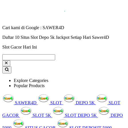
Cari kami di Google : SAWER4D
Daftar 10 Situs Slot Depo 5k Jackpot Setiap Hari Sawer4D
Slot Gacor Hari Ini
Explore Categories
Popular Products
SAWER4D
SLOT
DEPO 5K
SLOT
GACOR
SLOT 5K
SLOT DEPO 5K
DEPO
5000
SITUS GACOR
SLOT DEPOSIT 5000