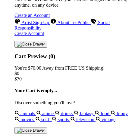
anytime, on any device.
Create an Account
Artist Sign Up
About TeePublic
Social
Responsibility
Create Account
Cart Preview (0)
You're
$70.00
Away from
FREE US Shipping!
$0
$70
Your Cart is empty...
Discover something you'll love!
animals
anime
drinks
fantasy
food
funny
movies
sci-fi
sports
television
vintage